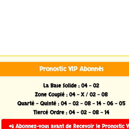
Pronostic VIP Abonnés
La Base Solide : 04 - 02
Zone Couplé : 04 - X / 02 - 08
Quarté - Quinté : 04 - 02 - 08 - 14 - 06 - 05
Tiercé Ordre : 04 - 02 - 08 - 14
📲 Abonnez-vous avant de Recevoir le Pronostic V