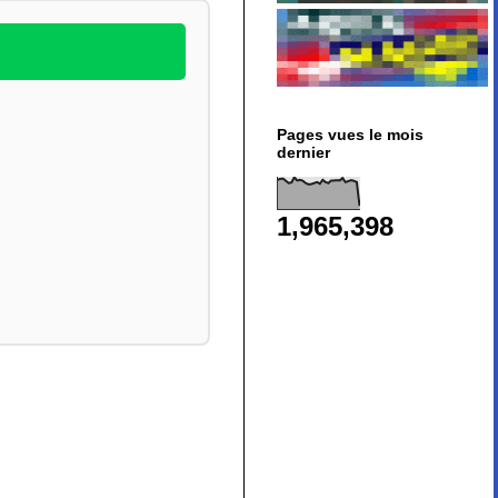
Pages vues le mois
dernier
1,965,398