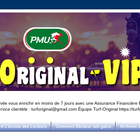
ut vite vous enrichir en moins de 7 jours avec une Assurance Financièr
vice clientèle : turforiginal@gmail.com Équipe Turf-Original https://turf
A L'écoute des Lecteurs
Comment Déclarer ses gains
Archives 