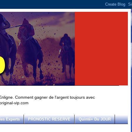
e Enligne. Comment gagner de l'argent toujours avec
original-vip.com
des Experts
PRONOSTIC RESERVE
Quinté+ Du JOUR