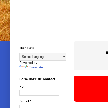
Translate
H
Powered by
Translate
Formulaire de contact
Nom
E-mail
*