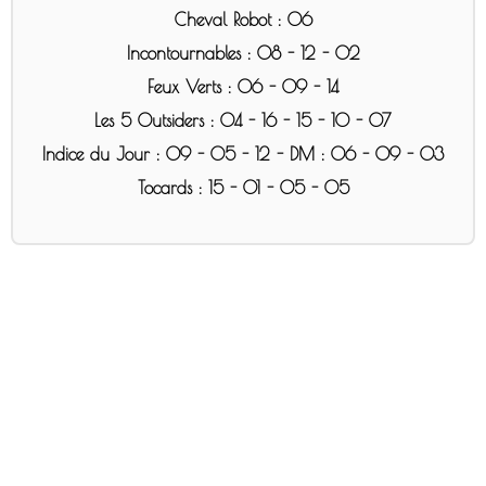
Cheval Robot : 06
Incontournables : 08 - 12 - 02
Feux Verts : 06 - 09 - 14
Les 5 Outsiders : 04 - 16 - 15 - 10 - 07
Indice du Jour : 09 - 05 - 12 - DM : 06 - 09 - 03
Tocards : 15 - 01 - 05 - 05