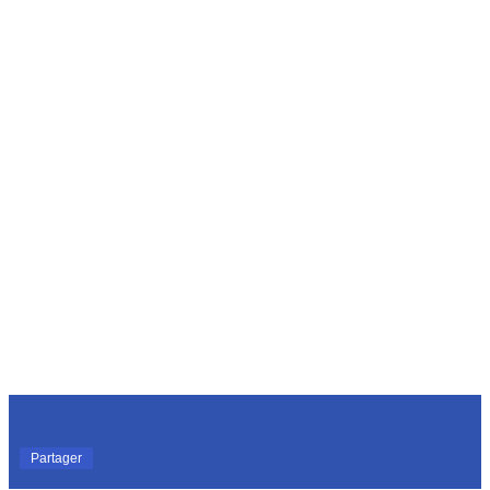
Partager