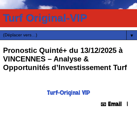
Turf Original-VIP
▼
Pronostic Quinté+ du 13/12/2025 à
VINCENNES – Analyse &
Opportunités d’Investissement Turf
Turf-Original VIP
📧 Email
|