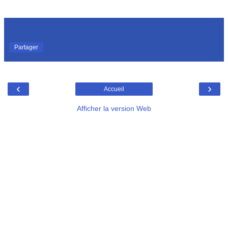
Partager
‹
›
Accueil
Afficher la version Web