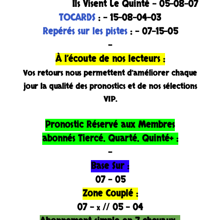
Ils Visent Le Quinté - 05-08-07
TOCARDS
: - 15-08-04-03
Repérés sur les pistes
: - 07-15-05
-
À l’écoute de nos lecteurs :
Vos retours nous permettent d’améliorer chaque
jour la qualité des pronostics et de nos sélections
VIP.
Pronostic Réservé aux Membres
abonnés
Tiercé. Quarté. Quinté+ :
-
Base Sur :
07 - 05
Zone Couplé :
07 -
// 05 - 04
x