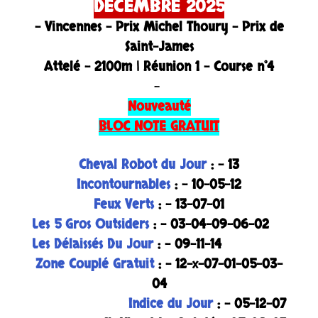
DÉCEMBRE 2025
-
Vincennes - Prix Michel Thoury - Prix de
Saint-James
Attelé - 2100m | Réunion 1 - Course n°4
-
Nouveauté
BLOC NOTE GRATUIT
Cheval Robot du Jour
: - 13
Incontournables
: - 10-05-12
Feux Verts
: - 13-07-01
Les 5 Gros Outsiders
: - 03-04-09-06-02
Les Délaissés Du Jour
: - 09-11-14
Zone Couplé Gratuit
: - 12-
-07-01-05-03-
X
04
Indice du Jour
: - 05-12-07