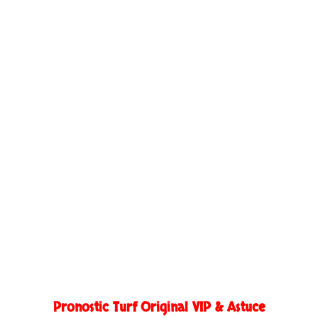
Pronostic Turf Original VIP & Astuce