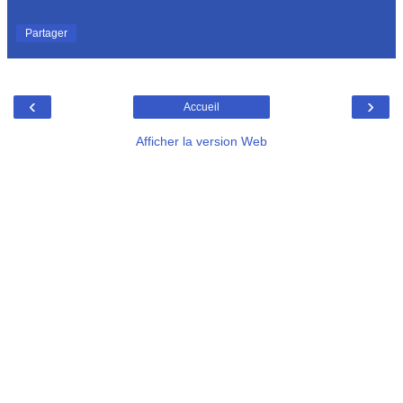
Partager
‹
›
Accueil
Afficher la version Web