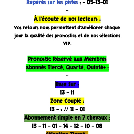
Repérés sur les pistes
: - 05-13-01
-
À l’écoute de nos lecteurs :
Vos retours nous permettent d’améliorer chaque
jour la qualité des pronostics et de nos sélections
VIP.
Pronostic Réservé aux Membres
abonnés
Tiercé. Quarté. Quinté+ :
-
Base Sur :
13 - 11
Zone Couplé :
13 -
// 11 - 01
x
Abonnement simple en 7 chevaux :
13 - 11 - 01 - 14 - 12 - 10 - 08