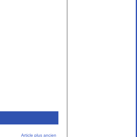
Article plus ancien