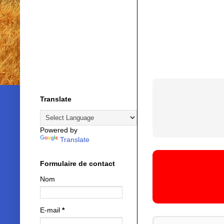
Translate
Powered by
Translate
Formulaire de contact
Nom
E-mail
*