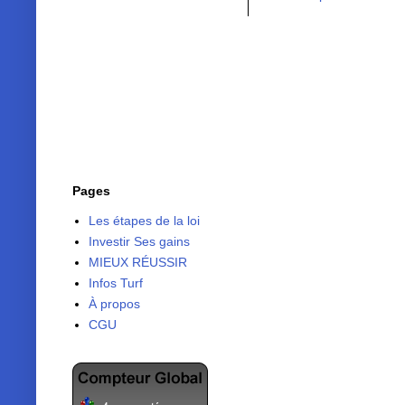
Pages
Les étapes de la loi
Investir Ses gains
MIEUX RÉUSSIR
Infos Turf
À propos
CGU