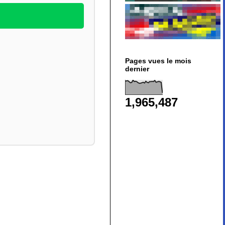
Pages vues le mois
dernier
1,965,487