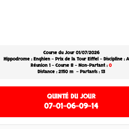
Course du Jour 01/07/2026
Hippodrome : Enghien - Prix de la Tour Eiffel
- Discipline : 
Réunion 1 - Course 8 - Non-Partant :
0
Distance : 2150 m - Partants : 13
QUINTÉ DU JOUR
07-01-06-09-14