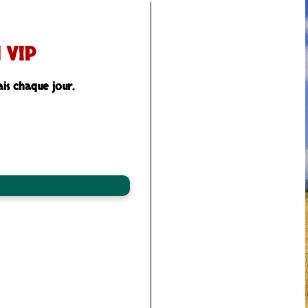
 VIP
is chaque jour.