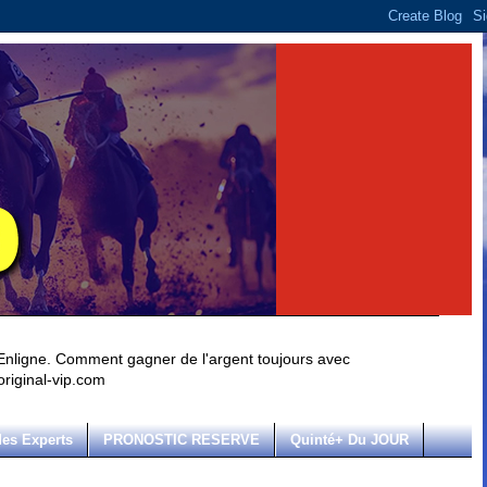
e Enligne. Comment gagner de l'argent toujours avec
original-vip.com
des Experts
PRONOSTIC RESERVE
Quinté+ Du JOUR