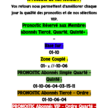
Vos retours nous permettent d’améliorer chaque
jour la qualité des pronostics et de nos sélections
VIP.
Pronostic Réservé aux Membres
abonnés
Tiercé. Quarté. Quinté+ :
-
Base Sur :
01-10
Zone Couplé :
01-
//-10-06
x
PRONOSTIC Abonnés Simple Quarté -
Quinté :
01-10-06-04-03-15-11
PRONOSTIC Abonnés Tiercé - Ordre :
01-10-06-04
PRONOSTIC Abonnés VIP - Ordre Quarté -