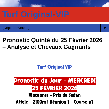
Turf Original-VIP
▼
Pronostic Quinté du 25 Février 2026
– Analyse et Chevaux Gagnants
Turf-Original VIP
Pronostic du Jour – MERCREDI
25 FÉVRIER 2026
Vincennes - Prix de Sedan
Attelé - 2100m | Réunion 1 - Course n°1