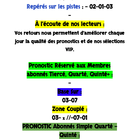
Repérés sur les pistes
: - 02-01-03
-
À l’écoute de nos lecteurs :
Vos retours nous permettent d’améliorer chaque
jour la qualité des pronostics et de nos sélections
VIP.
Pronostic Réservé aux Membres
abonnés
Tiercé. Quarté. Quinté+ :
-
Base Sur :
03-07
Zone Couplé :
03-
//-07-01
x
PRONOSTIC Abonnés Simple Quarté -
Quinté :